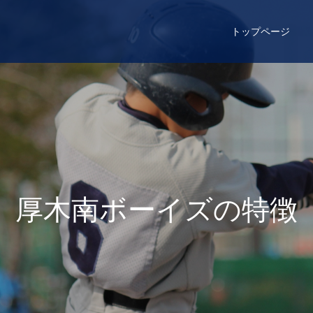
トップページ
厚
木
南
ボ
ー
イ
ズ
の
特
徴
と
方