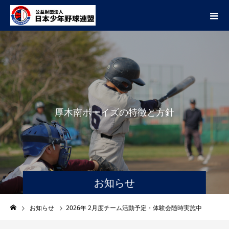
厚
木
南
ボ
ー
イ
ズ
の
特
徴
と
方
針
お知らせ
お知らせ
2026年 2月度チーム活動予定・体験会随時実施中