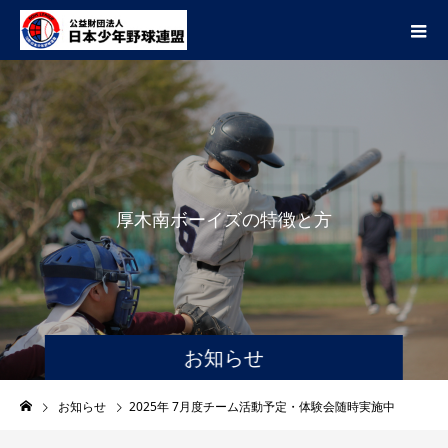
厚
木
南
ボ
ー
イ
ズ
の
特
徴
と
方
針
お知らせ
お知らせ
2025年 7月度チーム活動予定・体験会随時実施中